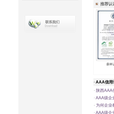
推荐认
森林
·
AAA信用
·
陕西AA
·
AAA级
·
为何企业
·
AAA级